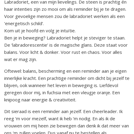
Labradoriet, een van mijn lievelings. De steen is prachtig én
€ 24,95
haar intenties zijn zo mooi om als reminder bij je te dragen.
Voor gevoelige mensen zou de labradoriet werken als een
‘energetisch schild’.
Kom uit je hoofd en volg je intuïtie.
Ben je in beweging? Labradoriet helpt je steviger te staan.
De ‘labradorescentie’ is de magische glans. Deze staat voor
balans. Voor licht & donker. Voor rust en chaos. Voor alles
wat er mag zijn.
Oftewel: balans, bescherming en een reminder aan je eigen
innerlijke kracht. Een prachtige reminder om dicht bij jezelf te
blijven, ook wanneer het leven in beweging is.
Liefdevol
geregen door mij, in fuchsia met een vleugje oranje. Een
knipoog naar energie & creativiteit.
Dit sieraad is een reminder aan jezelf. Een cheerleader. Ik
reeg ‘m voor mezelf, want ik heb ‘m nodig. En als ik de
vrouwen om mij heen zie bewegen dan denk ik dat meer van
ons ‘m zullen voelen. Dus vanaf nu te bestellen als