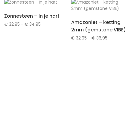
€ 22,95
Zonnesteen – In je hart
Amazoniet – ketting
Prijsklasse:
€
32,95
-
€
34,95
2mm (gemstone VIBE)
€ 32,95
tot
Prijsklasse:
€
32,95
-
€
36,95
€ 34,95
€ 32,95
tot
€ 36,95