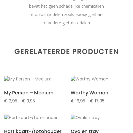
bevat het geen schadelijke chemicaliën
of oplosmiddelen zoals epoxy giethars
of andere gietmaterialen.
GERELATEERDE PRODUCTEN
My Person – Medium
Worthy Woman
Prijsklasse:
Prijsklasse:
€
2,95
-
€
3,95
€
16,95
-
€
17,95
€ 2,95
€ 16,95
tot
tot
€ 3,95
€ 17,95
Hart kaart-/fotohouder
Ovalen tray