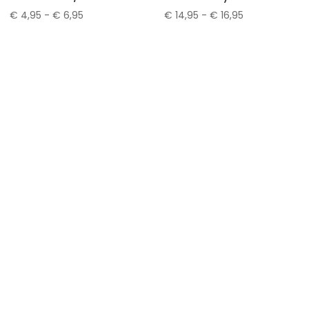
Prijsklasse:
Prijsklasse:
€
4,95
-
€
6,95
€
14,95
-
€
16,95
€ 4,95
€ 14,95
tot
tot
€ 6,95
€ 16,95