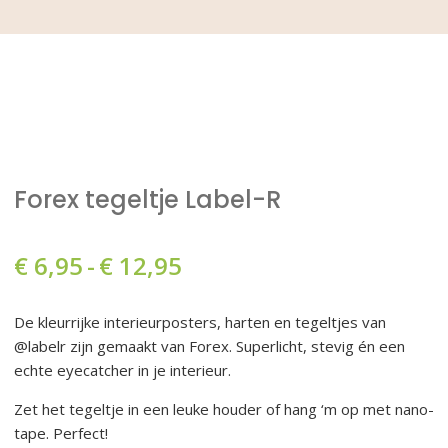
Forex tegeltje Label-R
Prijsklasse:
€
6,95
-
€
12,95
€ 6,95
De kleurrijke interieurposters, harten en tegeltjes van
tot
@labelr zijn gemaakt van Forex. Superlicht, stevig én een
echte eyecatcher in je interieur.
€ 12,95
Zet het tegeltje in een leuke houder of hang ‘m op met nano-
tape. Perfect!