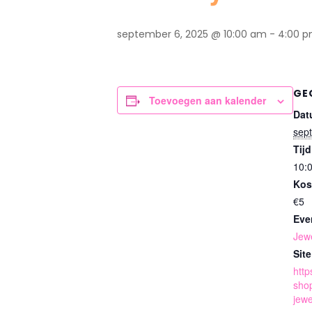
september 6, 2025 @ 10:00 am
-
4:00 
GE
Toevoegen aan kalender
Dat
sep
Tijd
10:
Kos
€5
Eve
Jew
Site
http
sho
jewe