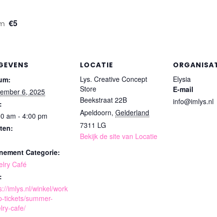
€5
pm
GEVENS
LOCATIE
ORGANISA
Lys. Creative Concept
Elysia
um:
Store
E-mail
tember 6, 2025
Beekstraat 22B
info@imlys.nl
:
Apeldoorn
,
Gelderland
00 am - 4:00 pm
7311 LG
ten:
Bekijk de site van Locatie
nement Categorie:
elry Café
:
s://imlys.nl/winkel/work
p-tickets/summer-
lry-cafe/