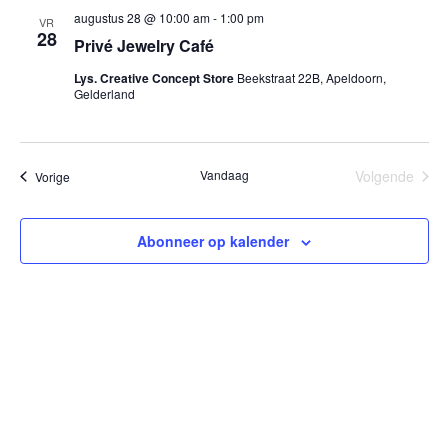
augustus 28 @ 10:00 am
-
1:00 pm
VR
28
Privé Jewelry Café
Lys. Creative Concept Store
Beekstraat 22B, Apeldoorn,
Gelderland
Vandaag
Volgende
Evenementen
Vorige
Evenemen
Abonneer op kalender