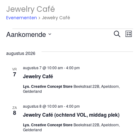
Jewelry Café
Evenementen
Jewelry Café
Evenementen
Aankomende
E
Eve
Zoeken
Lijst
Selecteer
w
een
Zoe
augustus 2026
datum.
na
augustus 7 @ 10:00 am
-
4:00 pm
VR
en
7
Jewelry Café
Lys. Creative Concept Store
Beekstraat 22B, Apeldoorn,
Gelderland
wee
augustus 8 @ 10:00 am
-
4:00 pm
ZA
nav
8
Jewelry Café (ochtend VOL, middag plek)
Lys. Creative Concept Store
Beekstraat 22B, Apeldoorn,
Gelderland