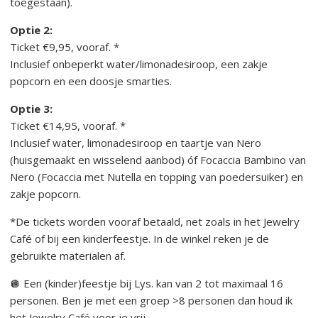
toegestaan).
Optie 2:
Ticket €9,95, vooraf. *
Inclusief onbeperkt water/limonadesiroop, een zakje
popcorn en een doosje smarties.
Optie 3:
Ticket €14,95, vooraf. *
Inclusief water, limonadesiroop en taartje van Nero
(huisgemaakt en wisselend aanbod) óf Focaccia Bambino van
Nero (Focaccia met Nutella en topping van poedersuiker) en
zakje popcorn.
*De tickets worden vooraf betaald, net zoals in het Jewelry
Café of bij een kinderfeestje. In de winkel reken je de
gebruikte materialen af.
🪩 Een (kinder)feestje bij Lys. kan van 2 tot maximaal 16
personen. Ben je met een groep >8 personen dan houd ik
het Jewelry Café voor je vrij.