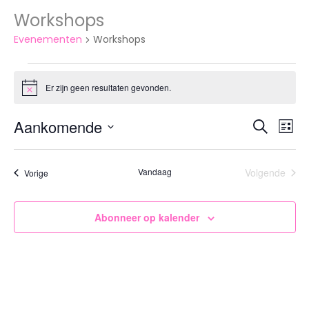
Workshops
Evenementen
Workshops
Evenementen
Er zijn geen resultaten gevonden.
Bericht
Aankomende
E
Eve
Zoeken
Lijst
Selecteer
w
een
Zoe
Vandaag
Volgende
Evenementen
datum.
Vorige
Evenemen
na
en
Abonneer op kalender
wee