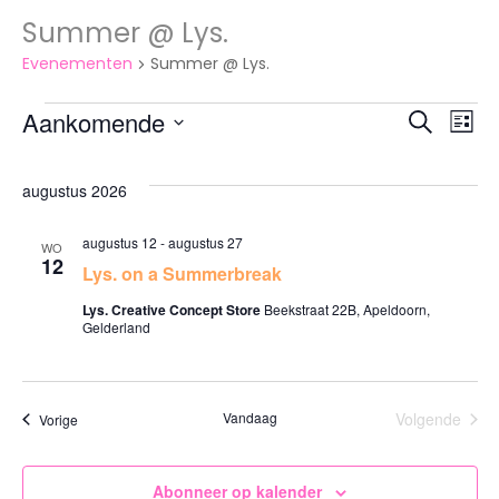
Summer @ Lys.
Evenementen
Summer @ Lys.
Evenementen
Aankomende
E
Eve
Zoeken
Lijst
Selecteer
w
een
Zoe
augustus 2026
datum.
na
augustus 12
-
augustus 27
WO
en
12
Lys. on a Summerbreak
Lys. Creative Concept Store
Beekstraat 22B, Apeldoorn,
Gelderland
wee
nav
Vandaag
Volgende
Evenementen
Vorige
Evenemen
Abonneer op kalender